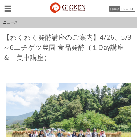
日本語
ENGLISH
ニュース
【わくわく発酵講座のご案内】4/26、5/3
～6ニチゲツ農園 食品発酵（１Day講座
＆ 集中講座）