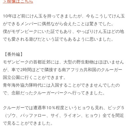
＞映像はこちら
10年ほど前にけん玉を持ってきましたが、今もこうしてけん玉
ができるメンバーに偶然ながら会えたことは驚きでした。
僕がモザンビークにいた証でもあり、やっぱりけん玉はどの地
でも愛される遊びだという証でもあるように思いました。
【番外編】
モザンビークの首都近郊には、大型の野生動物はほぼいません
が、車で2時間ほどで隣接する南アフリカ共和国のクルーガー
国立公園に行くことができます。
青年海外協力隊時代には入国することができませんでしたの
で、念願だったクルーガーパークへ行ってきました。
クルーガーでは遭遇率10％程度というヒョウも見れ、ビッグ５
（ゾウ、バッファロー、サイ、ライオン、ヒョウ）全てを間近
で見ることができました。