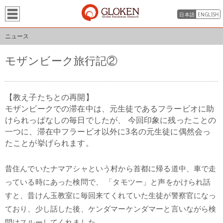
日本語
ENGLISH
ニュース
モザンビーク旅行記②
【教え子たちとの再開】
モザンビークでの滞在中は、元生徒であるフラービオに助
けられっぱなしの毎日でしたが、 今回印象に残ったことの
一つに、滞在中フラービオ以外に3名の元生徒に偶然会っ
たことが挙げられます。
昔住んでいたナマアシャという村から首都に帰る道中、車で走
っている時にあった検問で、 「タモツー」と声をかけられ話
すと、昔けん玉教室に毎回来てくれていた生徒が警察官になっ
ており、少し話した後、ケンダマーケンダマーと言いながら検
問はスルーしてくれました。