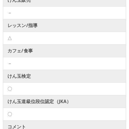
－
レッスン/指導
△
カフェ/食事
－
けん玉検定
〇
けん玉道級位段位認定（JKA）
〇
コメント