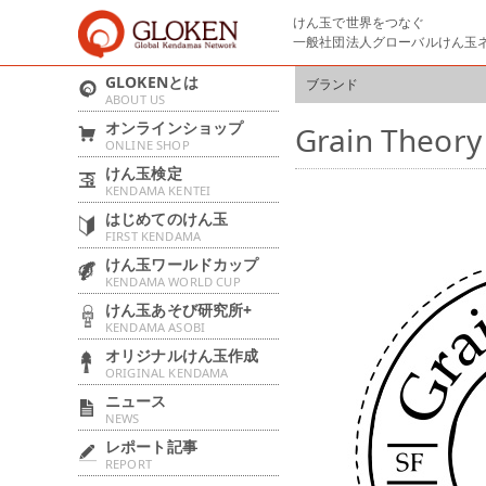
けん玉で世界をつなぐ
一般社団法人グローバルけん玉
GLOKENとは
ブランド
ABOUT US
オンラインショップ
Grain Th
ONLINE SHOP
けん玉検定
KENDAMA KENTEI
はじめてのけん玉
FIRST KENDAMA
けん玉ワールドカップ
KENDAMA WORLD CUP
けん玉あそび研究所+
KENDAMA ASOBI
オリジナルけん玉作成
ORIGINAL KENDAMA
ニュース
NEWS
レポート記事
REPORT