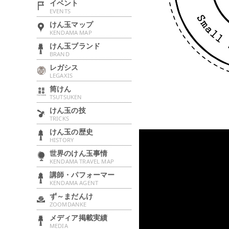
イベント
EVENTS
けん玉マップ
KENDAMA MAP
けん玉ブランド
BRAND
レガシス
LEGAXIS
筒けん
TSUTSUKEN
けん玉の技
TRICKS
けん玉の歴史
HISTORY
世界のけん玉事情
KENDAMA TRAVEL MAP
講師・パフォーマー
KENDAMA AGENT
ず～まだんけ
ZOOMDANKE
メディア掲載実績
MEDIA