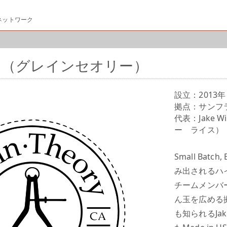
ネットワーク
eory （グレインセオリー）
設立：2013年
拠点：サンフ
代表：Jake 
ー ライス）
Small Bat
み出されるハイ
チームメンバ
ん玉を広める拠
も知られるJak