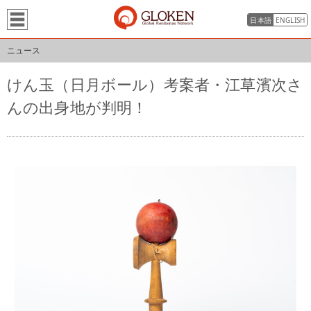
日本語
ENGLISH
ニュース
けん玉（日月ボール）考案者・江草濱次さ
んの出身地が判明！