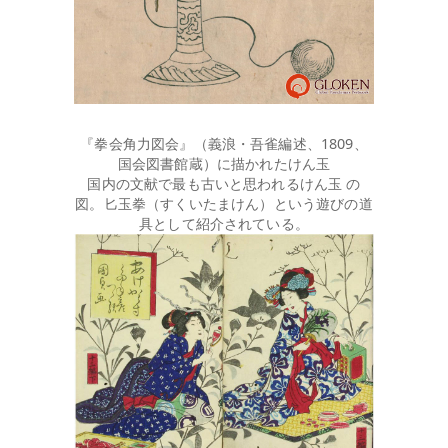
『拳会角力図会』（義浪・吾雀編述、1809、
国会図書館蔵）に描かれたけん玉
国内の文献で最も古いと思われるけん玉 の
図。匕玉拳（すくいたまけん）という遊びの道
具として紹介されている。