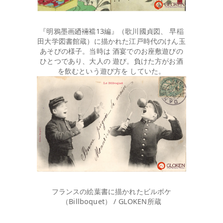
『明鴉墨画廼裲襠13編』（歌川國貞図、 早稲
田大学図書館蔵）に描かれた江戸時代のけん玉
あそびの様子。当時は 酒宴でのお座敷遊びの
ひとつであり、大人の 遊び。負けた方がお酒
を飲むという遊び方を していた。
フランスの絵葉書に描かれたビルボケ
（Billboquet） / GLOKEN所蔵