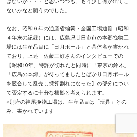
はないか・・・と思いつつも、もう少し何か出てこ
ないかなと願うのでした。
なお、昭和６年の通産省編纂・全国工場通覧（昭和
４年末の記録）には、広島県廿日市市の本郷挽物工
場には生産品目に「日月ボール」と具体名が書かれ
ており、上述・佐藤三好さんのインタビューでの
【昭和10年、特許が切れたと同時に「東京の鈴木」
「広島の本郷」が待ってましたとばかり日月ボール
を競合して乱売し採算割れになった】の部分につい
て否定するに十分な根拠と考えられます。
※別府の神尾挽物工場は、生産品目は「玩具」との
み、書かれています