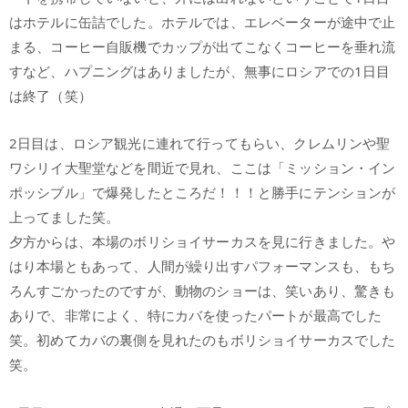
はホテルに缶詰でした。ホテルでは、エレベーターが途中で止
まる、コーヒー自販機でカップが出てこなくコーヒーを垂れ流
すなど、ハプニングはありましたが、無事にロシアでの1日目
は終了（笑）
2日目は、ロシア観光に連れて行ってもらい、クレムリンや聖
ワシリイ大聖堂などを間近で見れ、ここは「ミッション・イン
ポッシブル」で爆発したところだ！！！と勝手にテンションが
上ってました笑。
夕方からは、本場のボリショイサーカスを見に行きました。や
はり本場ともあって、人間が繰り出すパフォーマンスも、もち
ろんすごかったのですが、動物のショーは、笑いあり、驚きも
ありで、非常によく、特にカバを使ったパートが最高でした
笑。初めてカバの裏側を見れたのもボリショイサーカスでした
笑。