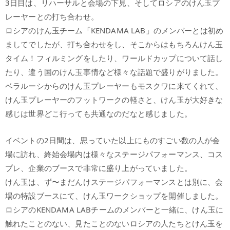
3日目は、リハーサルと会場の下見、そしてロシアのけん玉プ
レーヤーとの打ち合わせ。
ロシアのけん玉チーム「KENDAMA LAB」のメンバーとは初め
ましてでしたが、打ち合わせをし、そこからはもちろんけん玉
タイム！フィルミングをしたり、ワールドカップについて話し
たり、違う国のけん玉事情など様々な話題で盛りがりました。
ベラルーシからのけん玉プレーヤーもモスクワに来てくれて、
けん玉プレーヤーのフットワークの軽さと、けん玉が大好きな
感じは世界どこ行っても共通なのだなと感じました。
イベントの2日間は、思っていた以上にものすごい数の人が会
場に訪れ、終始会場内は様々なステージパフォーマンス、コス
プレ、企業のブースで非常に盛り上がっていました。
けん玉は、ず〜まだんけステージパフォーマンスとは別に、会
場の特設ブースにて、けん玉ワークショップを開催しました。
ロシアのKENDAMA LABチームのメンバーと一緒に、けん玉に
触れたことのない、見たことのないロシアの人たちとけん玉を