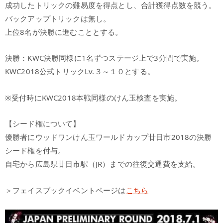
成功したトリックの難易度を得点とし、合計獲得点数を競う。
バックアップトリックは無し。
上位8名が決勝に進むこととする。
決勝：KWC決勝同様に1名ずつステージ上で3分間で実施。
KWC2018公式トリックLv.３～１０とする。
※受付時にKWC2018本戦同様のけん玉検査を実施。
【シード権について】
優勝者にウッドワンけん玉ワールドカップ廿日市2018の決勝
シード権を付与。
自宅から広島県廿日市駅（JR）までの往復交通費を支給。
＞フェイスブックイベントページは
こちら