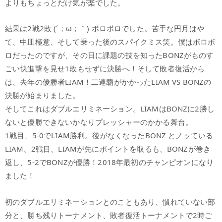
よりもちょっとだけ気が楽でした。
結果は2戦2敗 (´；ω；｀) ボロボロでした。苦手な円月はや
て、中皿極意、そして乗った後のスパイクミス笑。僕はボロボ
ロだったのですが、その日に課題の技を知ったBONZがものす
ごい快進撃を見せ1敗もせずに決勝へ！そして敗者復活から
は、去年の優勝者LIAM！二連覇がかかったLIAM VS BONZの
決勝が始まりました。
そしてこれはダブルエリミネーション。LIAMはBONZに2勝し
ないと優勝できないかなりプレッシャーのかかる舞台。
1戦目、5-0でLIAM勝利。後がなくなったBONZ とノッている
LIAM。2戦目、LIAMが先にポイントを取るも、BONZが巻き
返し、5-2でBONZが優勝！2018年最初のチャンピオンになり
ました！
初のダブルエリミネーションとのこともあり、慣れていない部
分と、勝ち残りトーナメント、敗者復活トーナメントで2時ご