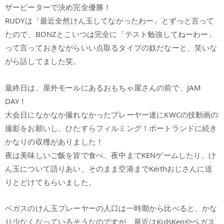
ザービーターで決め完全優勝！
RUDYは「最近全然けん玉してなかったわー」とずっと言って
たので、BONZとこいつは完全に「テスト勉強してねーわー」
って言っておきながらいい点取るタイプの奴だなーと、笑いな
がら話してました笑。
最終日は、屋外モールにあるおもちゃ屋さんの前で、JAM
DAY！
大会日になかなか撮れなかったプレーヤー達にKWCの技動画の
撮影をお願いし、ひたすらフィルミング！ポートランドに続き
かなりの収穫がありました！
夜は美味しいご飯を皆で食べ、夜中までKENゲームしたり、け
ん玉について語りあい、そのまま空港までKeithおじさんに送
りとどけてもらいました。
ベガスのけん玉プレーヤーの人口は一時期から比べると、かな
り少なくなっているそうなのですが、最近はKidsKenやベガス