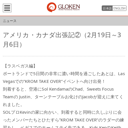
日本語
ENGLISH
ニュース
アメリカ・カナダ出張記②（2月19日～3
月6日）
【ラスベガス編】
ポートランドで5日間の非常に濃い時間を過ごしたあとは、Las
Vegasでの”KROM TAKE OVER”イベントへ向け出発！
到着すると、空港にSol KendamaのChad、Sweets Focus
Teamの Justin、ターンテーブルお化けのJacobが迎えに来てく
れました。
SOLプロKevinの家に向かい、到着すると同時に久しぶりに会
ったメンバーたちとひたすら”KROM TAKE OVER”のラダーの練
習をし、ベガスでのホームステイ先である、Kids KenのKeith