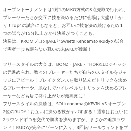
オープントーナメントは1対1のMKO方式の3点先取で行われ、
プレーヤーたちが交互に技を決めるたびに会場は大盛り上が
り！Top4の試合にもなると、お互いに技を決め続けるため１
つの試合が15分以上かかり決着がつくことも。
決勝は、KROMプロのJAKEとSweets KendamaのRudyの試合
で両者一歩も譲らない戦いの末JAKEが優勝！
フリースタイルの大会は、BONZ・JAKE・THORKILDジャッジ
の元進められ、数々のプレーヤーたちが自らのスタイルをジャ
ッジにアピール！ブレイクダンスを取り込んだトリックを決め
るプレーヤーや、糸なしでハイレベルなトリックを決めるプレ
ーヤーなども居て盛り上がりが最高潮に！
フリースタイルの決勝は、SOLkendamaのKEVIN VS オープン
2位のRUDY！お互いに決める技がヤバすぎる！通常はお互いに
2ラウンドずつを交代で勝者を決めますが、まさかの追加ラウ
ンド！RUDYが完全にゾーンに入り、3回転ワールウィンドをブ