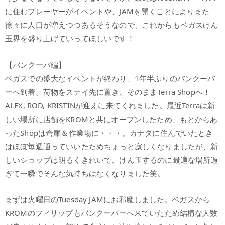
に住むプレーヤーがイベントや、JAMを開くことによりまた
徐々に人口が増えつつあるそうなので、これからもベガスけん
玉界を盛り上げていってほしいです！
【バンクーバ編】
ベガスでの盛大なイベントが終わり、1年半ぶりのバンクーバ
ーへ到着。荷物をステイ先に置き、そのままTerra Shopへ！
ALEX, ROD, KRISTINが迎えに来てくれました。最近Terraは新
しい場所に店舗をKROMと共にオープンしたため、もとからあ
ったShopは倉庫＆作業場に・・・。カナダに住んでいたとき
はほぼ毎週通っていいたためちょっと寂しくなりましたが、新
しいショップは明るくきれいで、けん玉するのに最適な場所過
ぎて一瞬でそんな気持ちはなくなりました笑。
まずは火曜日のTuesday JAMにお邪魔しました。ベガスから
KROMのフィリップもバンクーバーへ来ていたため結構な人数