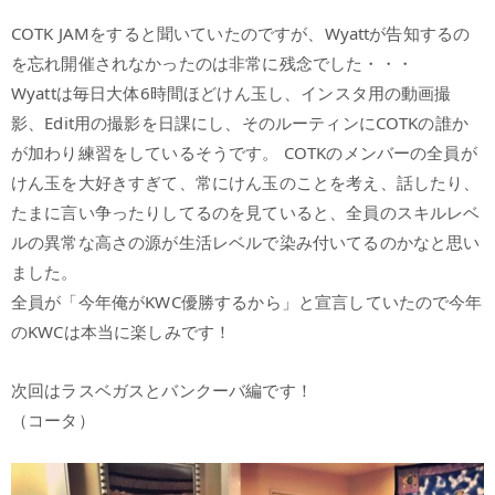
COTK JAMをすると聞いていたのですが、Wyattが告知するの
を忘れ開催されなかったのは非常に残念でした・・・
Wyattは毎日大体6時間ほどけん玉し、インスタ用の動画撮
影、Edit用の撮影を日課にし、そのルーティンにCOTKの誰か
が加わり練習をしているそうです。 COTKのメンバーの全員が
けん玉を大好きすぎて、常にけん玉のことを考え、話したり、
たまに言い争ったりしてるのを見ていると、全員のスキルレベ
ルの異常な高さの源が生活レベルで染み付いてるのかなと思い
ました。
全員が「今年俺がKWC優勝するから」と宣言していたので今年
のKWCは本当に楽しみです！
次回はラスベガスとバンクーバ編です！
（コータ）