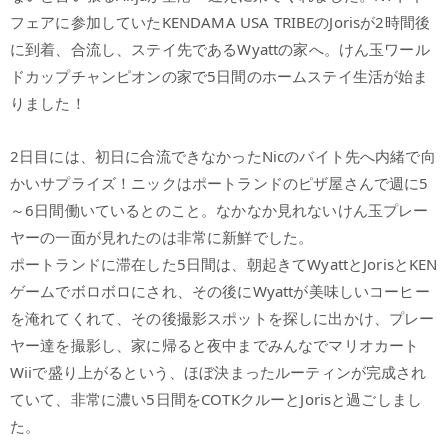
フェアに参加していたKENDAMA USA TRIBEのJorisが2時間後
に到着、合流し、ステイ先であるWyattの家へ。けん玉ワール
ドカップチャンピオンの家で5日間のホームステイ生活が始ま
りました！
2日目には、初日に合流できなかったNicのバイト先へ内緒で向
かいサプライズ！ニックはポートランドのピザ屋さんで週に5
～6日間働いているとのこと。なかなか見れないけん玉プレー
ヤーの一面が見れたのは非常に新鮮でした。
ポートランドに滞在した5日間は、朝起きてWyattとJorisとKEN
ゲームでボロボロにされ、その後にWyattが美味しいコーヒー
を淹れてくれて、その後撮影スポットを探しに出かけ、プレー
ヤー達を撮影し、家に帰ると夜中までみんなでマリオカート
Wiiで盛り上がるという、ほぼ決まったルーティンが完成され
ていて、非常に濃い5日間をCOTKクルーとJorisと過ごしまし
た。