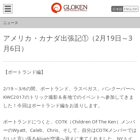
日本語
ENGLISH
ニュース
アメリカ・カナダ出張記①（2月19日～3
月6日）
【ポートランド編】
2/19～3/6の間、ポートランド、ラスベガス、バンクーバーへ
KWC2017のトリック撮影＆各地でのイベントへ参加してきま
した！今回はポートランド編をお送りします。
ポートランドにつくと、COTK（Children Of The Ken）メンバ
ーのWyatt、Caleb、Chris、そして、自分はCOTKメンバーでは
ないと言い張るAlijaが空港へ迎えに来てくれました。NYトイ