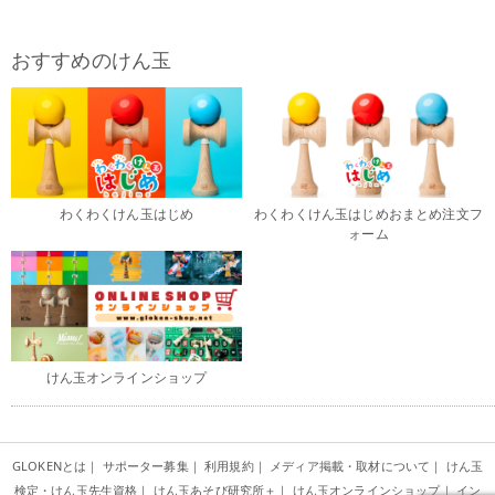
おすすめのけん玉
わくわくけん玉はじめ
わくわくけん玉はじめおまとめ注文フ
ォーム
けん玉オンラインショップ
GLOKENとは
｜
サポーター募集
｜
利用規約
｜
メディア掲載・取材について
｜
けん玉
検定・けん玉先生資格
｜
けん玉あそび研究所＋
｜
けん玉オンラインショップ
｜
イン