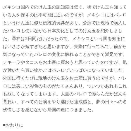
メキシコ国内でのけん玉の認知度は低く、街でけん玉を知って
いる人を探すのは不可能に近いのですが、メキシコにはバレロ
というけん玉に似た伝統的玩具があり、公演では現地で購入し
たバレロも使いながら日本文化としてのけん玉を紹介しまし
た。滞在は2日間だけだったので、メキシコという国を知るに
はいささか短すぎたと思いますが、実際に行ってみて、前から
気になっていたバレロの文化に触れることができて満足です。
テキーラやタコスをお土産に買おうと思っていたのですが、気
が付いたら買い物かごはバレロでいっぱいになっていました。
外国に行くたびに現地のけん玉をお土産に買うのですが、バレ
ロには美しい彩色のものがたくさんあり、ついついあれもこれ
も欲しくなってしまいます。大量のバレロで膨らんだかばんを
背負い、すべての公演をやり遂げた達成感と、夢の日々への名
残惜しさを感じながら帰国の途につきました。
■おわりに