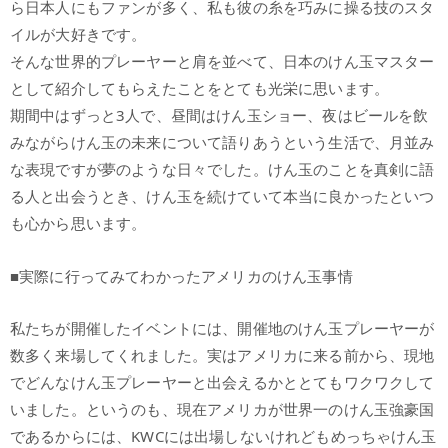
ら日本人にもファンが多く、私も彼の糸を巧みに操る技のスタ
イルが大好きです。
そんな世界的プレーヤーと肩を並べて、日本のけん玉マスター
として紹介してもらえたことをとても光栄に思います。
期間中はずっと3人で、昼間はけん玉ショー、夜はビールを飲
みながらけん玉の未来について語りあうという生活で、月並み
な表現ですが夢のような日々でした。けん玉のことを真剣に語
る人と出会うとき、けん玉を続けていて本当に良かったといつ
も心から思います。
■実際に行ってみてわかったアメリカのけん玉事情
私たちが開催したイベントには、開催地のけん玉プレーヤーが
数多く来場してくれました。実はアメリカに来る前から、現地
でどんなけん玉プレーヤーと出会えるかととてもワクワクして
いました。というのも、現在アメリカが世界一のけん玉強豪国
であるからには、KWCには出場しないけれどもめっちゃけん玉