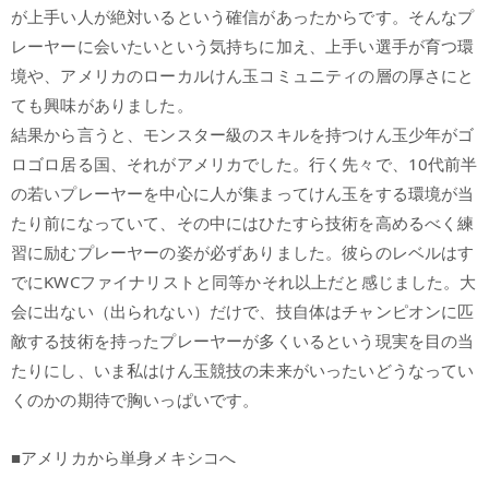
が上手い人が絶対いるという確信があったからです。そんなプ
レーヤーに会いたいという気持ちに加え、上手い選手が育つ環
境や、アメリカのローカルけん玉コミュニティの層の厚さにと
ても興味がありました。
結果から言うと、モンスター級のスキルを持つけん玉少年がゴ
ロゴロ居る国、それがアメリカでした。行く先々で、10代前半
の若いプレーヤーを中心に人が集まってけん玉をする環境が当
たり前になっていて、その中にはひたすら技術を高めるべく練
習に励むプレーヤーの姿が必ずありました。彼らのレベルはす
でにKWCファイナリストと同等かそれ以上だと感じました。大
会に出ない（出られない）だけで、技自体はチャンピオンに匹
敵する技術を持ったプレーヤーが多くいるという現実を目の当
たりにし、いま私はけん玉競技の未来がいったいどうなってい
くのかの期待で胸いっぱいです。
■アメリカから単身メキシコへ