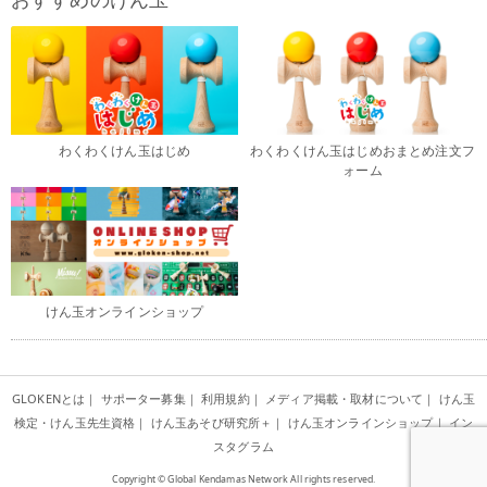
わくわくけん玉はじめ
わくわくけん玉はじめおまとめ注文フ
ォーム
けん玉オンラインショップ
GLOKENとは
｜
サポーター募集
｜
利用規約
｜
メディア掲載・取材について
｜
けん玉
検定・けん玉先生資格
｜
けん玉あそび研究所＋
｜
けん玉オンラインショップ
｜
イン
スタグラム
Copyright © Global Kendamas Network All rights reserved.