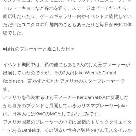
トルトーキョーなど各地を巡り、ステージはビーチだったり、
商店街だったり、ゲームギャラリー内やイベントに協賛してい
ただいたユニクロの店舗内のこともあったりと毎日が未知の体
験でした。
■憧れのプレーヤーと過ごした日々
イベント期間中は、私の他にもあと2人のけん玉プレーヤーが
出演していたのですが、その2人はJake WiensとDaniel
Robinson、言わずと知れたアメリカのスタープレーヤーで
す。
アメリカを代表するけん玉メーカーKendamaUSAに所属しな
がら自身のブランドも展開しているカリスマプレーヤーJake
は、日本人にはKWCのMCとしておなじみです。
アメリカ国籍のプレーヤーの中では屈指のトリッククリエイタ
ーであるDanielは、その明るい性格と独特のけん玉スタイルか