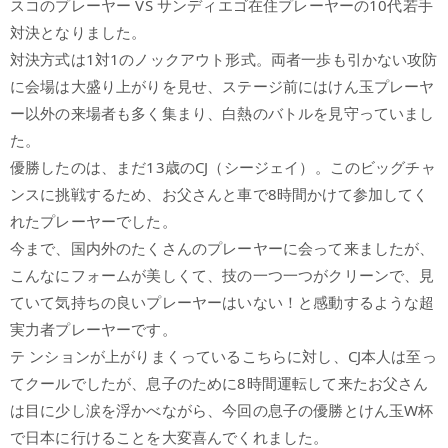
スコのプレーヤー VS サンディエゴ在住プレーヤーの10代若手
対決となりました。
対決方式は1対1のノックアウト形式。両者一歩も引かない攻防
に会場は大盛り上がりを見せ、ステージ前にはけん玉プレーヤ
ー以外の来場者も多く集まり、白熱のバトルを見守っていまし
た。
優勝したのは、まだ13歳のCJ（シージェイ）。このビッグチャ
ンスに挑戦するため、お父さんと車で8時間かけて参加してく
れたプレーヤーでした。
今まで、国内外のたくさんのプレーヤーに会って来ましたが、
こんなにフォームが美しくて、技の一つ一つがクリーンで、見
ていて気持ちの良いプレーヤーはいない！と感動するような超
実力者プレーヤーです。
テ ンションが上がりまくっているこちらに対し、CJ本人は至っ
てクールでしたが、息子のために8時間運転して来たお父さん
は目に少し涙を浮かべながら、今回の息子の優勝とけん玉W杯
で日本に行けることを大変喜んでくれました。