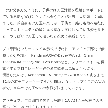
CJのお父さんのように、子供のけん玉活動を理解しサポートし
ている素敵な家族にたくさん会うことが出来、大変嬉しく思い
ました。親自身もけん玉を楽しみ、子供と一緒に各地へ遠征に
行ってコミュニティの輪に違和感なく溶け込んでいる姿を見る
と、やっぱりけん玉って凄いなと改めて実感します。
プロ部門はフリースタイル形式で行われ、アマチュア部門で優
勝したCJを加え、KendamaUSAのDaveやWyatt、Grain
TheoryのKristianやNick Two Bearsなど、フリースタイルを得
意とするプロプレーヤー達の豪華競演は見応えたっぷり。
優勝したのは、KendamaUSA TribeチームのLogan！彼もまだ
12歳の若手プレーヤーですが、間違いなくトップクラスの実力
者で、今年のけん玉W杯の参戦が決まっています。
アマチュア、プロ部門で優勝した若手2人のけん玉W杯での活
躍が、楽しみで仕方ありません！