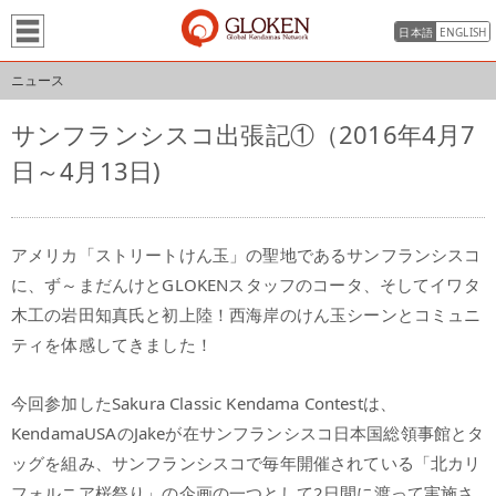
日本語
ENGLISH
ニュース
サンフランシスコ出張記①（2016年4月7
日～4月13日)
アメリカ「ストリートけん玉」の聖地であるサンフランシスコ
に、ず～まだんけとGLOKENスタッフのコータ、そしてイワタ
木工の岩田知真氏と初上陸！西海岸のけん玉シーンとコミュニ
ティを体感してきました！
今回参加したSakura Classic Kendama Contestは、
KendamaUSAのJakeが在サンフランシスコ日本国総領事館とタ
ッグを組み、サンフランシスコで毎年開催されている「北カリ
フォルニア桜祭り」の企画の一つとして2日間に渡って実施さ